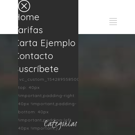
Home
Tarifas
Carta Ejemplo
Contacto
Suscríbete
.vc_custom_1542895585002{padding-
top: 40px
!important;padding-right:
40px !important;padding-
bottom: 40px
Categorías
!important;padding-left:
40px !important;}