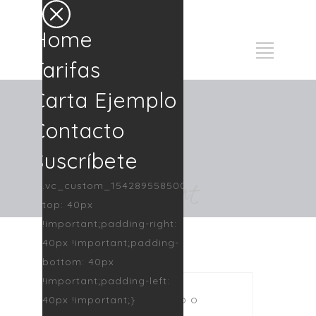
Home
Tarifas
Carta Ejemplo
Contacto
Suscríbete
My account
.vc_custom_1542895585002{padding-
top: 40px
!important;padding-right:
40px !important;padding-
bottom: 40px
!important;padding-left:
Nombre de usuario o
40px !important;}