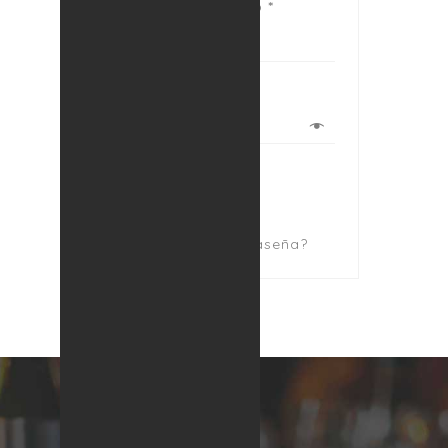
correo electrónico
*
Contraseña
*
Recuérdame
Acceder
¿Olvidaste la contraseña?