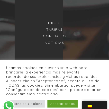
INICIO
TARIFAS
CONTACTO
NOTICIAS
Usamos cookies en nuestro sitio web para
brindarle la experiencia más relevante
recordando sus preferencias y visitas repetidas.
Al hacer clic en "Aceptar todo", acepta el uso de
Informedia 2020 Todos los Derechos
TODAS las cookies. Sin embargo, puede visitar
"Configuración de cookies" para proporcionar un
Reservados |
Política de Privacidad
|
consentimiento controlado.
Política de Cookies
|
Declaración de
accesibilidad
Ajustes de Cookies
Aceptar todas